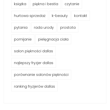
książka
piękna i bestia
czytanie
hurtowa sprzedaż
k-beauty
kontakt
pytania
rada urody
prostota
pomijanie
pielęgnacja ciała
salon piękności dallas
najlepszy fryzjer dallas
porównanie salonów piękności
ranking fryzjerów dallas