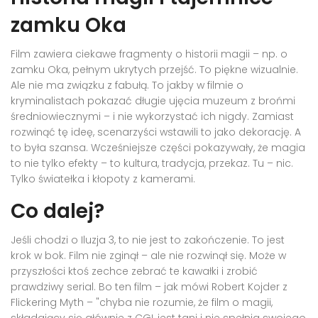
zamku Oka
Film zawiera ciekawe fragmenty o historii magii – np. o
zamku Oka, pełnym ukrytych przejść. To piękne wizualnie.
Ale nie ma związku z fabułą. To jakby w filmie o
kryminalistach pokazać długie ujęcia muzeum z brońmi
średniowiecznymi – i nie wykorzystać ich nigdy. Zamiast
rozwinąć tę ideę, scenarzyści wstawili to jako dekorację. A
to była szansa. Wcześniejsze części pokazywały, że magia
to nie tylko efekty – to kultura, tradycja, przekaz. Tu – nic.
Tylko światełka i kłopoty z kamerami.
Co dalej?
Jeśli chodzi o
Iluzja 3
, to nie jest to zakończenie. To jest
krok w bok. Film nie zginął – ale nie rozwinął się. Może w
przyszłości ktoś zechce zebrać te kawałki i zrobić
prawdziwy serial. Bo ten film – jak mówi
Robert Kojder
z
Flickering Myth
– "chyba nie rozumie, że film o magii,