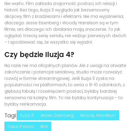
Nie warto. Film zakłada znajomość postaci, ich relacji i
historii. Bez tego,
Iluzja 3
wygląda jak bezsensowny
akcjiowy film z kradzieżami i efektami. Nie ma wyjaśnienia,
dlaczego
Jesse Eisenberg
i
Woody Harrelson
są w tym
filmie, ani dlaczego ich działania mają znaczenie. To jak
oglądać trzecią serię serialu, nie widząc pierwszych dwóch
– i spodziewać się, że wszystko się wyjaśni.
Czy będzie Iluzja 4?
Na razie nie ma oficjalnych planów. Ale z uwagi na otwarte
zakończenie i potencjał serialowy, studio może rozważyć
rozwój w formie streamingowej. Jeśli
Iluzja 3
zyska na
popularności na platformach, to seria o 8-10 odcinkach, z
głębszą fabułą i rozwinięciem postaci, byłaby bardziej
sensowna niż kolejny film. To nie byłaby kontynuacja – to
byłaby reinkarnacja.
Tagi:
Iluzja 3
Jesse Eisenberg
Woody Harrelson
Dave Franco
film