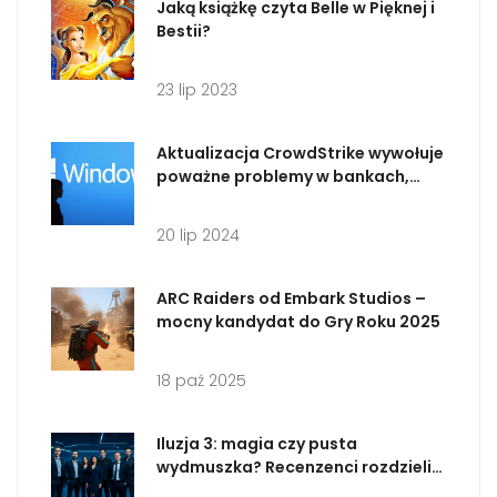
Jaką książkę czyta Belle w Pięknej i
Bestii?
23 lip 2023
Aktualizacja CrowdStrike wywołuje
poważne problemy w bankach,
operatorach płatniczych,
telekomunikacji, mediach i na
20 lip 2024
lotniskach: Windows pokazuje
niebieski ekran śmierci
ARC Raiders od Embark Studios –
mocny kandydat do Gry Roku 2025
18 paź 2025
Iluzja 3: magia czy pusta
wydmuszka? Recenzenci rozdzielili
się na dwa obozy