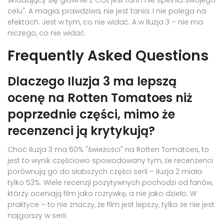
składający się głównie z CGI, jest tani i nie spełnia swojego
celu". A magia, prawdziwa, nie jest tania. I nie polega na
efektach. Jest w tym, co nie widać. A w
Iluzja 3
– nie ma
niczego, co nie widać.
Frequently Asked Questions
Dlaczego Iluzja 3 ma lepszą
ocenę na Rotten Tomatoes niż
poprzednie części, mimo że
recenzenci ją krytykują?
Choć
Iluzja 3
ma 60% "świeżości" na Rotten Tomatoes, to
jest to wynik częściowo spowodowany tym, że recenzenci
porównują go do słabszych części serii –
Iluzja 2
miała
tylko 53%. Wiele recenzji pozytywnych pochodzi od fanów,
którzy oceniają film jako rozrywkę, a nie jako dzieło. W
praktyce – to nie znaczy, że film jest lepszy, tylko że nie jest
najgorszy w serii.