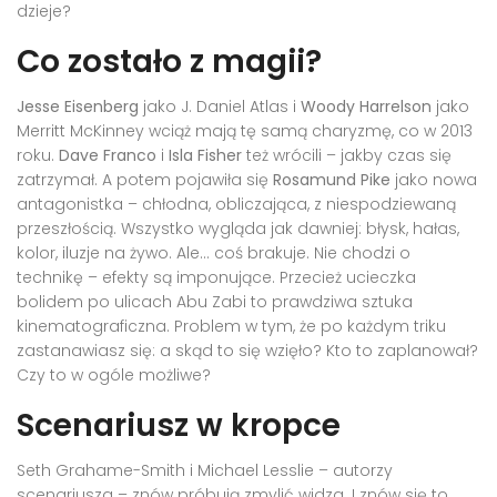
dzieje?
Co zostało z magii?
Jesse Eisenberg
jako J. Daniel Atlas i
Woody Harrelson
jako
Merritt McKinney wciąż mają tę samą charyzmę, co w 2013
roku.
Dave Franco
i
Isla Fisher
też wrócili – jakby czas się
zatrzymał. A potem pojawiła się
Rosamund Pike
jako nowa
antagonistka – chłodna, obliczająca, z niespodziewaną
przeszłością. Wszystko wygląda jak dawniej: błysk, hałas,
kolor, iluzje na żywo. Ale... coś brakuje. Nie chodzi o
technikę – efekty są imponujące. Przecież ucieczka
bolidem po ulicach
Abu Zabi
to prawdziwa sztuka
kinematograficzna. Problem w tym, że po każdym triku
zastanawiasz się: a skąd to się wzięło? Kto to zaplanował?
Czy to w ogóle możliwe?
Scenariusz w kropce
Seth Grahame-Smith
i
Michael Lesslie
– autorzy
scenariusza – znów próbują zmylić widza. I znów się to