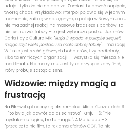
udaje... tylko że nie na dobrze. Zamiast budować napięcie,
tworzą chaos. Przykładowo: Interpol pojawia się w jednym
momencie, znikają w następnym, a policja w
Nowym Jorku
nie ma żadnej reakcji na masowe kradzieże z banków. To
nie jest rozwój fabuły – to jest wyborcza pustka. Jak mówi
Carla Hay
z
Culture Mix
: "
Iluzja 3 wpada w pułapkę sequeli,
mając zbyt wiele postaci i za mało dobrej fabuły
". I ma rację.
W filmie jest sześć głównych bohaterów, trzy podfabuły,
kilka tajemniczych organizacji – i wszystko się miesza. Nie
ma klimatu. Nie ma rytmu. Jest tylko przyspieszony finał,
który próbuje zastąpić sens.
Widzowie: między magią a
frustracją
Na
Filmweb.pl
oceny są ekstremalne. Alicja Kluczek dała 9
– "to było jak powrót do dzieciństwa". Kr4ju – 6: "nie
myślałam o logice, bo to magia". A Mariaiaaa – 3:
"przecież to nie film, to reklama efektów CGI". To nie