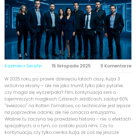
Kazimierz Serafin
15 listopada 2025
0 Komentarze
W 2025 roku, po prawie dziesięciu latach ciszy,
Iluzja 3
wrócił na ekrany – ale nie jako triumf, tylko jako pytanie:
czy magia się wyczerpała? Film, kontynuacja serii o
tajemniczych magikach
Czterech Jeźdźcach
, zdobył 60%
"świeżości" na
Rotten Tomatoes
, co technicznie jest lepsze
niż poprzednie odcinki, ale nie oznacza entuzjazmu.
Właśnie tu zaczyna się prawdziwa historia – nie o efektach
specjalnych, a o tym, co zostało poza nimi. Czy to
kontynuacja, czy tylko cienka iluzja, że coś się jeszcze