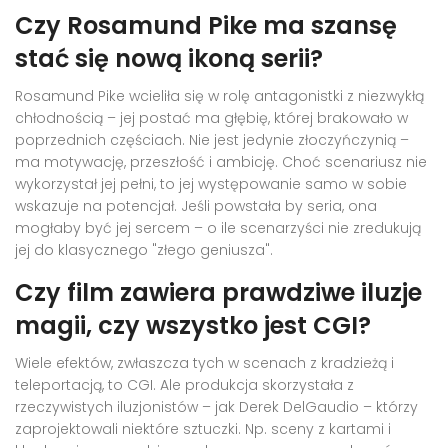
Czy Rosamund Pike ma szansę
stać się nową ikoną serii?
Rosamund Pike wcieliła się w rolę antagonistki z niezwykłą
chłodnością – jej postać ma głębię, której brakowało w
poprzednich częściach. Nie jest jedynie złoczyńczynią –
ma motywację, przeszłość i ambicję. Choć scenariusz nie
wykorzystał jej pełni, to jej występowanie samo w sobie
wskazuje na potencjał. Jeśli powstała by seria, ona
mogłaby być jej sercem – o ile scenarzyści nie zredukują
jej do klasycznego "złego geniusza".
Czy film zawiera prawdziwe iluzje
magii, czy wszystko jest CGI?
Wiele efektów, zwłaszcza tych w scenach z kradzieżą i
teleportacją, to CGI. Ale produkcja skorzystała z
rzeczywistych iluzjonistów – jak
Derek DelGaudio
– którzy
zaprojektowali niektóre sztuczki. Np. sceny z kartami i