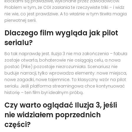
klockami są prawdziwe, wykonane przez zawodowców.
Problem w tym, że CGI zasłania te rzeczywiste triki – i widz
nie wie, co jest prawdziwe. A to właśnie w tym tkwiła magia
pierwotnej serii.
Dlaczego film wygląda jak pilot
serialu?
Bo tak naprawdę jest.
Iluzja 3
nie ma zakończenia – fabuła
zostaje otwarta, bohaterowie nie osiągają celu, a nowa
postać (Pike) pozostaje niezrozumiała. Scenariusz nie
buduje narracji, tylko wprowadza elementy: nowe miejsca,
nowe zagadki, nowe tajemnice. To klasyczny wzór na pilot
serialu. Jeśli platforma streamingowa chce kontynuować
historię – ten film był idealnym próbą.
Czy warto oglądać Iluzja 3, jeśli
nie widziałem poprzednich
części?