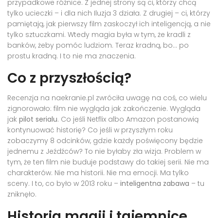
przypadkowe różnice. Z jednej strony są ci, którzy chcą
tylko ucieczki – i dla nich
Iluzja 3
działa. Z drugiej – ci, którzy
pamiętają, jak pierwszy film zaskoczył ich inteligencją, a nie
tylko sztuczkami. Wtedy magia była w tym, że kradli z
banków, żeby pomóc ludziom. Teraz kradną, bo... po
prostu kradną. I to nie ma znaczenia.
Co z przyszłością?
Recenzja na
naekranie.pl
zwróciła uwagę na coś, co wielu
zignorowało: film nie wygląda jak zakończenie. Wygląda
jak
pilot serialu
. Co jeśli Netflix albo Amazon postanowią
kontynuować historię? Co jeśli w przyszłym roku
zobaczymy 8 odcinków, gdzie każdy poświęcony będzie
jednemu z Jeźdźców? To nie byłaby zła wizja. Problem w
tym, że ten film nie buduje podstawy do takiej serii. Nie ma
charakterów. Nie ma historii. Nie ma emocji. Ma tylko
sceny. I to, co było w 2013 roku –
inteligentna zabawa
– tu
zniknęło.
Historia magii i tajemnice