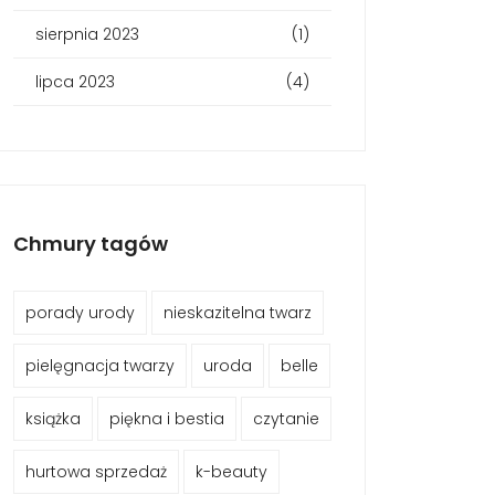
sierpnia 2023
(1)
lipca 2023
(4)
Chmury tagów
porady urody
nieskazitelna twarz
pielęgnacja twarzy
uroda
belle
książka
piękna i bestia
czytanie
hurtowa sprzedaż
k-beauty