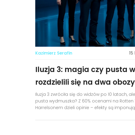
Kazimierz Serafin
15
Iluzja 3: magia czy pusta
rozdzielili się na dwa obozy
Iluzja 3 zwróciła się do widzów po 10 latach, a
pusta wydmuszka? Z 60% ocenami na Rotten T
Harrelsonem dzieli opinie – efekty są imponując