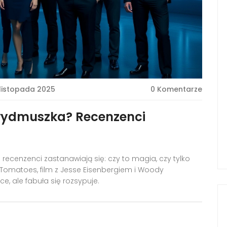
 listopada 2025
0 Komentarze
 wydmuszka? Recenzenci
le recenzenci zastanawiają się: czy to magia, czy tylko
omatoes, film z Jesse Eisenbergiem i Woody
e, ale fabuła się rozsypuje.