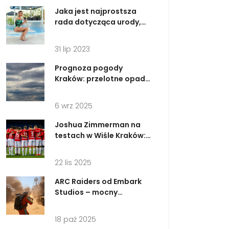
Jaka jest najprostsza
rada dotycząca urody,
którą ludzie często
pomijają?
31 lip 2023
Prognoza pogody
Kraków: przelotne opady i
23°C w sobotę, 23
sierpnia 2025
6 wrz 2025
Joshua Zimmerman na
testach w Wiśle Kraków:
transfer z TOP Oss wisi na
włosku
22 lis 2025
ARC Raiders od Embark
Studios – mocny
kandydat do Gry Roku
2025
18 paź 2025